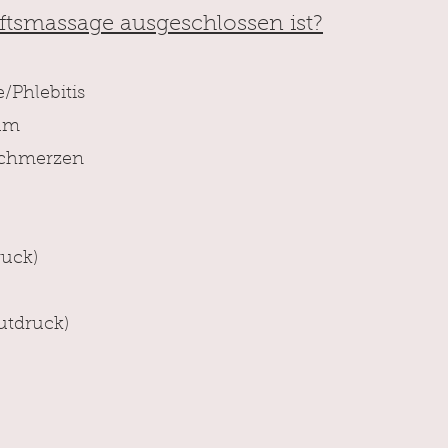
tsmassage ausgeschlossen ist?
Phlebitis
um
schmerzen
tungen
ck)
onen
druck)
rschaft