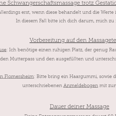
eine Schwangerschaftsmassage trotz Gestat
allerdings erst, wenn diese behandelt und die Werte
In diesem Fall bitte ich dich darum, mich zu
Vorbereitung auf den M
a
ssaget
use
: Ich benötige einen ruhigen Platz,
der genug Rau
n den Mutterpass und den ausgefüllten und untersc
en Flomersheim
: Bitte bring ein Haargummi, sowie 
unterschriebenen
Anmeldebogen
mit zu
Dauer deiner Massage