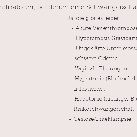
indikatoren,
bei denen eine Schwangerschaf
Ja, die gibt es leider:
- Akute Venenthrombose/
-
Hyperemesis
Gravidar
- Ungeklärte Unterleibs
- schwere Öde
me
- Vaginale Blu
- Hypertonie (Bluthochdru
- Infekti
- Hypotonie (niedriger Blut
- Risikoschwange
-
Gestose/Pr
äeklampsie