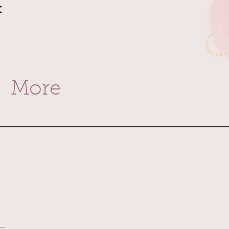
k
More