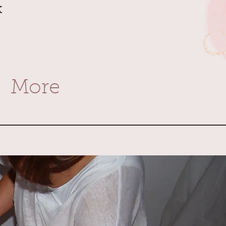
k
More